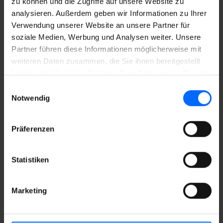
unter der Nummer
+39 0474 010 155
oder per Mail
zu können und die Zugriffe auf unsere Website zu
an
jobs@inetcons.it
analysieren. Außerdem geben wir Informationen zu Ihrer
Verwendung unserer Website an unsere Partner für
soziale Medien, Werbung und Analysen weiter. Unsere
ICH BIN INTERESSIERT
Partner führen diese Informationen möglicherweise mit
weiteren Daten zusammen, die Sie ihnen bereitgestellt
haben oder die sie im Rahmen Ihrer Nutzung der Dienste
gesammelt haben.
Einwilligungsauswahl
Notwendig
Präferenzen
WIR FREUEN UNS,
Statistiken
DICH
Marketing